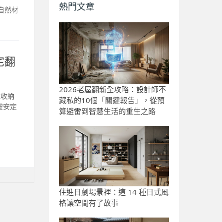
熱門文章
露自然材
宅翻
2026老屋翻新全攻略：設計師不
式收納
藏私的10個「關鍵報告」，從預
靈安定
算避雷到智慧生活的重生之路
住進日劇場景裡：這 14 種日式風
格讓空間有了故事