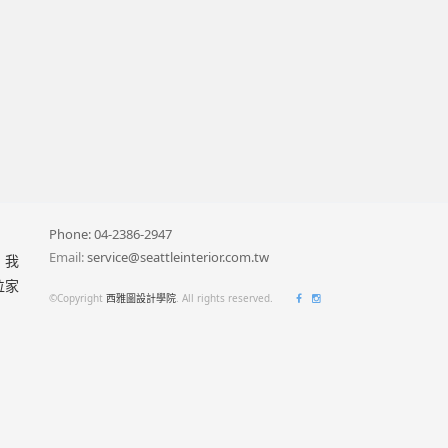
Phone: 04-2386-2947
Email:
service@seattleinterior.com.tw
，我
位家
西
西
©Copyright
西雅圖設計學院
. All rights reserved.
雅
雅
圖
圖
設
設
計
計
學
學
院
院
Facebook
Instagram
粉