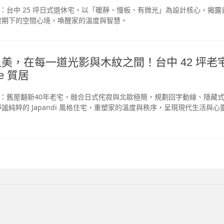
》專訪：台中 25 坪日式退休宅，以「暖靜、慢板、有微光」為設計核心，揭
渡期下的空間心境，喚醒家的溫度與智慧。
美，在每一道光影與木紋之間！台中 42 坪老
le 質居
》專訪：舊屋翻新40年老宅，融合日式侘寂與北歐極簡，規劃回字動線、隱藏
謐純粹的 Japandi 風格住宅，重塑家的溫度與秩序，呈現現代生活與心