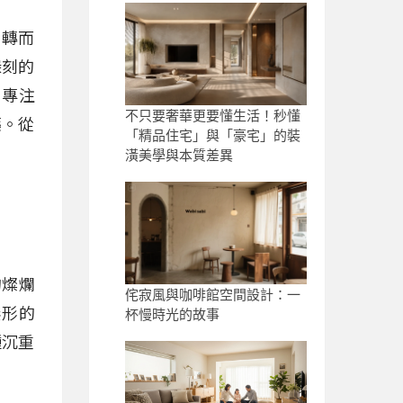
，轉而
深刻的
，專注
不只要奢華更要懂生活！秒懂
藥。從
「精品住宅」與「豪宅」的裝
潢美學與本質差異
的燦爛
侘寂風與咖啡館空間設計：一
無形的
杯慢時光的故事
種沉重
。