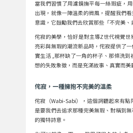
當我們習慣了用濾鏡撫平每一絲瑕疵，用修
出現，就像一陣溫柔的微風，提醒我們看
意識，它鼓勵我們去欣賞那些「不完美、
侘寂的美學，恰好是對主導Z世代視覺世
亮彩與無瑕的潮流新品時，侘寂提供了一
實生活 ,那杯缺了一角的杯子、那條洗
想的失敗象徵，而是充滿故事、真實而美
侘寂，一種擁抱不完美的溫柔
侘寂（Wabi-Sabi），這個詞聽起
是要我們去追求那種完美無瑕、對稱到無
的獨特詩意。