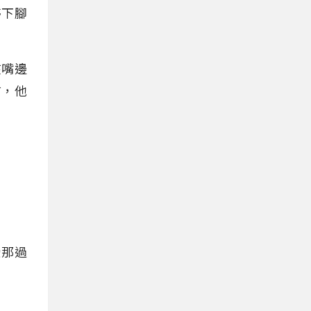
停下腳
在嘴邊
言，他
受那過