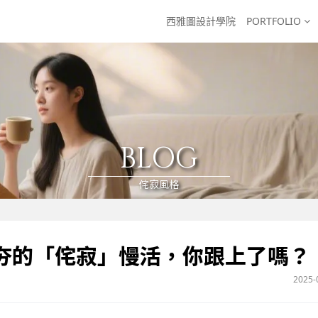
西雅圖設計學院
PORTFOLIO
BLOG
侘寂風格
夯的「侘寂」慢活，你跟上了嗎？
2025-