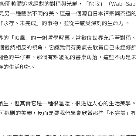
圖軟體追求絕對的對稱與光鮮，「侘寂」（Wabi-Sab
見另一種截然不同的美。這是一個源自日本禪宗與茶道
非永存、未完成」的事物，並從中感受深刻的生命力 。
界的「IG風」的一劑哲學解藥。當數位世界充斥著對稱
個截然相反的視角，它讓我們有勇氣去欣賞自己未經修
到褪色的牛仔褲、那個有點凌亂的書桌角落，這些不再是
麗的生活印記。
來有點陌生，但其實它是一種很溫暖、很貼近人心的生活美學
可挑剔的美麗，反而是要我們學會欣賞那些「不完美」