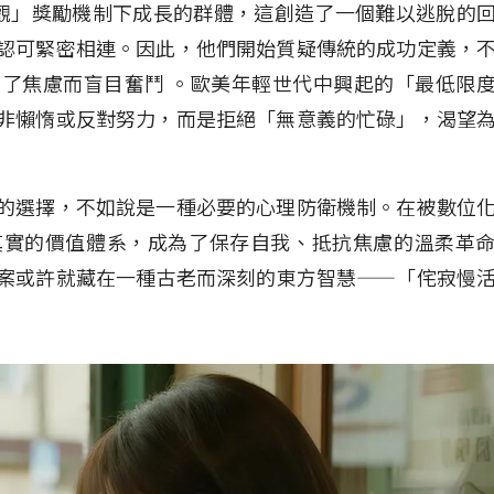
觀」獎勵機制下成長的群體，這創造了一個難以逃脫的
認可緊密相連。因此，他們開始質疑傳統的成功定義，
了焦慮而盲目奮鬥 。歐美年輕世代中興起的「最低限
非懶惰或反對努力，而是拒絕「無意義的忙碌」，渴望
的選擇，不如說是一種必要的心理防衛機制。在被數位
真實的價值體系，成為了保存自我、抵抗焦慮的溫柔革
案或許就藏在一種古老而深刻的東方智慧——「侘寂慢