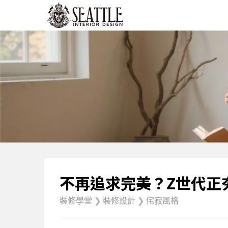
不再追求完美？Z世代正
裝修學堂
❯
裝修設計
❯
侘寂風格