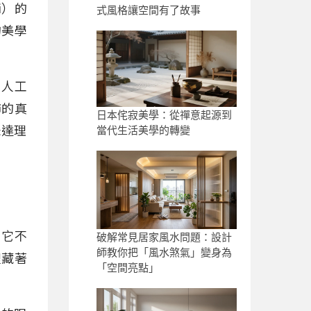
i）的
式風格讓空間有了故事
的美學
、人工
飾的真
日本侘寂美學：從禪意起源到
未達理
當代生活美學的轉變
。它不
破解常見居家風水問題：設計
師教你把「風水煞氣」變身為
裡藏著
「空間亮點」