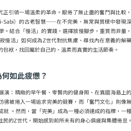
代正引領一場溫柔的革命。厭倦了無止盡的奮鬥與比較
i-Sabi）的古老智慧——在不完美、無常與質樸中發現
學。結合「慢活」的實踐，選擇放慢腳步，重質而非量
寂慢活」如何成為Z世代對抗焦慮、尋找內在意義的解
的包袱，找回屬於自己的、溫柔而真實的生活節奏。
為何如此疲憊？
展演：精緻的早午餐、零贅肉的健身照、在異國海島上
彷彿被捲入一場追求完美的競賽，而「奮鬥文化」則像
成就 。然而，當「完美」成為一種必須達成的指標，一
住民的Z世代，開始感到前所未有的身心俱疲與集體倦怠