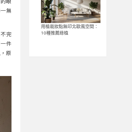
寂的眼
獨一無
用植栽妝點無印北歐風空間：
10種推薦綠植
、不完
到一件
現，原