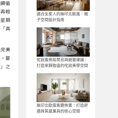
回饋循
不再輕
適合全家人的無印北歐風：親
度星期
子空間設計指南
為「真
化完美
命。當
侘寂風佈局禁忌與避雷建議：
打造寧靜致遠的侘寂美學空間
活」之
無印北歐風客廳佈置：打造舒
適與質感兼具的核心空間